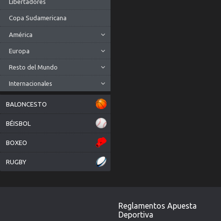
Libertadores
Copa Sudamericana
América
Argentina
34
Europa
Brasil
40
Alemania
19
Resto del Mundo
Chile
8
Austria
6
Australia
20
Internacionales
Ecuador
8
Bélgica
18
China
7
Internacional
4
BALONCESTO
Estados Unidos
31
Bulgaria
7
Corea del Sur
5
Internacional Clubes
85
Estados Unidos
6
BÉISBOL
México
13
Dinamarca
10
Nueva Zelanda
1
Paraguay
6
Estados Unidos
15
Escocia
6
BOXEO
Perú
17
España
19
Internacional
36
RUGBY
Uruguay
8
Francia
19
Liga de rugby
25
Inglaterra
83
Rugby Union
6
Italia
4
Reglamentos Apuesta
Deportiva
Lituania
4