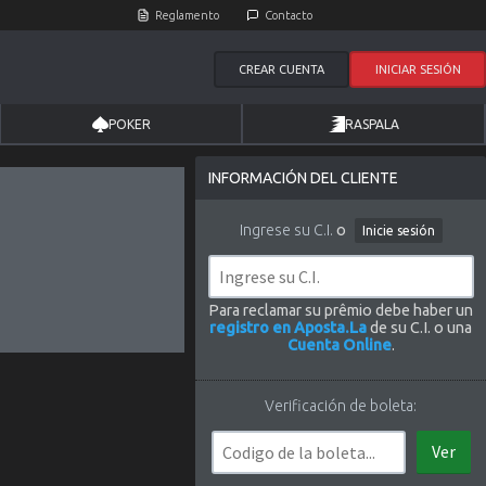
Reglamento
Contacto
CREAR CUENTA
INICIAR SESIÓN
POKER
RASPALA
INFORMACIÓN DEL CLIENTE
Ingrese su C.I.
o
Inicie sesión
Para reclamar su prêmio debe haber un
registro en Aposta.La
de su C.I. o una
Cuenta Online
.
Verificación de boleta:
Ver