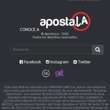
CONOCE A
© Aposta.La - 2026.
Todos los derechos reservados.
Facebook
Instagram
Twitter
Este sitio Web es operado por DARUMA SAM S.A., que es una empresa
autorizada para la explotación del juego de azar denominado "Apuestas
Deportivas" con carácter de EXCLUSIVIDAD en todo el territorio de la
República del Paraguay, adjudicada EN EL MARCO DEL LLAMADO A
LICITACIÓN PUBLICA Nº 01/2022 a través de la Resolución CONAJZAR Nº
48/2022, aprobada por Decreto del Poder Ejecutivo nº 8735 de fecha 13 de
enero de 2023 y el Contrato de Concesión para la explotación del juego de