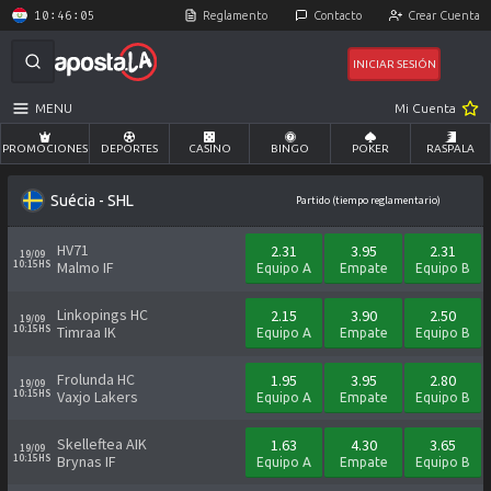
10:46:05
Reglamento
Contacto
Crear Cuenta
INICIAR SESIÓN
MENU
Mi Cuenta
PROMOCIONES
DEPORTES
CASINO
BINGO
POKER
RASPALA
Suécia - SHL
Partido (tiempo reglamentario)
HV71
2.31
3.95
2.31
19/09
10:15HS
Malmo IF
Equipo A
Empate
Equipo B
Linkopings HC
2.15
3.90
2.50
19/09
10:15HS
Timraa IK
Equipo A
Empate
Equipo B
Frolunda HC
1.95
3.95
2.80
19/09
10:15HS
Vaxjo Lakers
Equipo A
Empate
Equipo B
Skelleftea AIK
1.63
4.30
3.65
19/09
10:15HS
Brynas IF
Equipo A
Empate
Equipo B