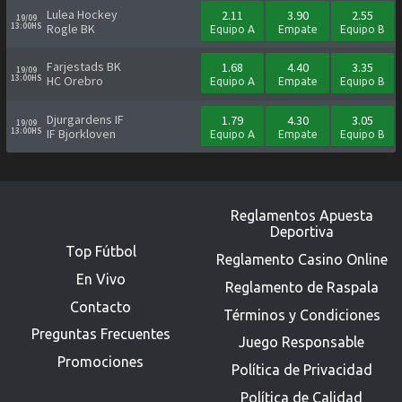
Lulea Hockey
2.11
3.90
2.55
19/09
13:00HS
Rogle BK
Equipo A
Empate
Equipo B
Farjestads BK
1.68
4.40
3.35
19/09
13:00HS
HC Orebro
Equipo A
Empate
Equipo B
Djurgardens IF
1.79
4.30
3.05
19/09
13:00HS
IF Bjorkloven
Equipo A
Empate
Equipo B
Reglamentos Apuesta
Deportiva
Top Fútbol
Reglamento Casino Online
En Vivo
Reglamento de Raspala
Contacto
Términos y Condiciones
Preguntas Frecuentes
Juego Responsable
Promociones
Política de Privacidad
Política de Calidad