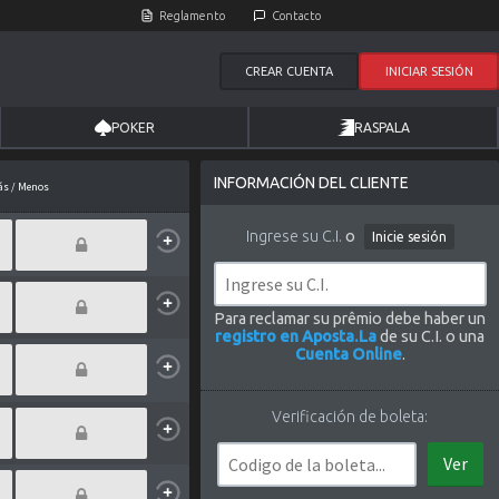
Reglamento
Contacto
CREAR CUENTA
INICIAR SESIÓN
POKER
RASPALA
INFORMACIÓN DEL CLIENTE
s / Menos
Ingrese su C.I.
o
Inicie sesión
Para reclamar su prêmio debe haber un
registro en Aposta.La
de su C.I. o una
Cuenta Online
.
Verificación de boleta:
Ver