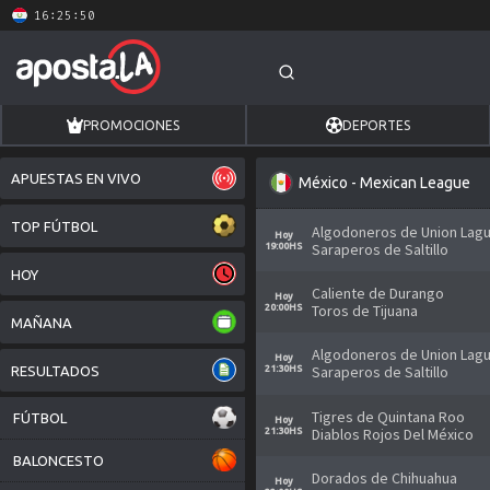
16:25:50
PROMOCIONES
DEPORTES
APUESTAS EN VIVO
México - Mexican League
TOP FÚTBOL
Algodoneros de Union Lag
Hoy
Saraperos de Saltillo
19:00HS
HOY
Caliente de Durango
Hoy
Toros de Tijuana
20:00HS
MAÑANA
Algodoneros de Union Lag
Hoy
Saraperos de Saltillo
RESULTADOS
21:30HS
Tigres de Quintana Roo
FÚTBOL
Hoy
Diablos Rojos Del México
21:30HS
Champions League
BALONCESTO
Dorados de Chihuahua
Hoy