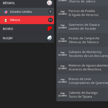
Charros de Jalisco
Libertadores
22:00HS
Estados Unidos
6
BÉISBOL
Copa Sudamericana
México
Pericos de Puebla
7
Estados Unidos
9
Hoy
El Aguila de Veracruz
22:00HS
América
México
12
Guerreros de Oaxaca
Argentina
31
Europa
Hoy
Leones de Yucatán
22:00HS
BOXEO
Brasil
42
Alemania
19
Resto del Mundo
Internacional
Piratas de Campeche
35
RUGBY
Chile
8
Hoy
Austria
6
Australia
31
Internacionales
Olmecas de Tabasco
22:00HS
Liga de rugby
Ecuador
8
27
Bélgica
18
China
9
Internacional
4
Sultanes de Monterrey
Hoy
Estados Unidos
31
Bulgaria
7
Rugby Union
5
Tecolotes de Los Dos Lare
Corea del Sur
7
22:30HS
Internacional Clubes
59
México
13
Dinamarca
10
Rieleros de Aguascaliente
Hoy
Acereros de Monclova
Paraguay
22:30HS
6
Escocia
6
Perú
15
España
19
Bravos de Leon
Hoy
Conspiradores de Quereta
22:30HS
Uruguay
8
Francia
19
Inglaterra
83
Caliente de Durango
Hoy
Toros de Tijuana
22:30HS
Italia
3
Lituania
4